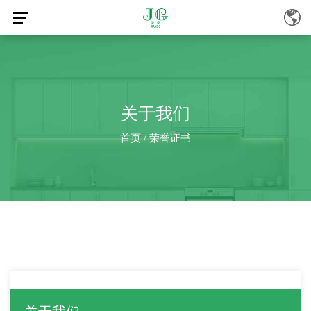
关于我们
首页
荣誉证书
/