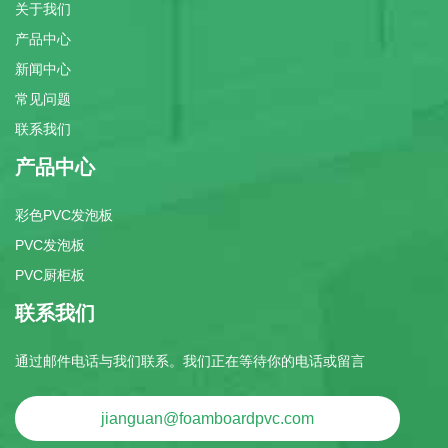
关于我们
产品中心
新闻中心
常见问题
联系我们
产品中心
彩色PVC发泡板
PVC发泡板
PVC厨柜板
联系我们
通过邮件电话与我们联系。我们正在等待你的电话或留言
jianguan@foamboardpvc.com